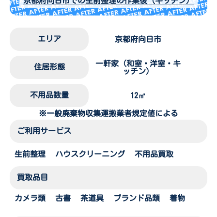
京都府向日市での生前整理の作業後（キッチン）
エリア
京都府向日市
一軒家（和室・洋室・キ
住居形態
ッチン）
不用品数量
12㎥
※一般廃棄物収集運搬業者規定値による
ご利用サービス
生前整理
ハウスクリーニング
不用品買取
買取品目
カメラ類
古書
茶道具
ブランド品類
着物