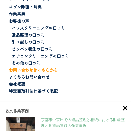
オゾン除菌・消臭
作業実績
お客様の声
ハウスクリーニングの口コミ
遺品整理の口コミ
引っ越しの口コミ
ビシバシ養生の口コミ
エアコンクリーニングの口コミ
その他の口コミ
お問い合わせはこちらから
よくあるお問い合わせ
会社概要
特定商取引法に基づく表記
京都便利屋.ｃｏｍ
次の作業事例
ハウスクリーニング
・
遺品整理・特殊清掃
・
エアコン清掃
・
引っ越し
・
オゾン除菌消臭
京都市中京区での遺品整理と相続における財産整
©
2009-2024 株式会社CONQUER ALLRIGHTS RESERVED.
理と骨董品買取の作業事例