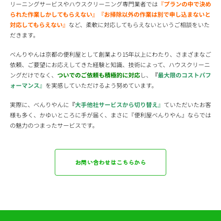
リーニングサービスやハウスクリーニング専門業者では
『プランの中で決め
られた作業しかしてもらえない』『
お掃除以外の作業は別で申し込まないと
対応してもらえない』
など、柔軟に対応してもらえないというご相談をいた
だきます。
べんりやんは京都の便利屋として創業より15年以上にわたり、さまざまなご
依頼、ご要望にお応えしてきた経験と知識、技術によって、ハウスクリーニ
ングだけでなく、
ついでのご依頼も積極的に対応
し、
『
最大限のコストパフ
ォーマンス』
を実感していただけるよう努めています。
実際に、べんりやんに
『
大手他社サービスから切り替え』
ていただいたお客
様も多く、かゆいところに手が届く、まさに『便利屋べんりやん』ならでは
の魅力のつまったサービスです。
お問い合わせはこちらから