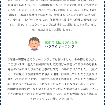
ル返信をいただき、メールの印象からもとりあえずお任せしても大丈夫
そうだったのでこちらのべんりやん様にお願いしました。すぐに予定を
調整して改めて見積りをいただき、金額はもちろんですがお人柄も良
く、安心してお任せできました。作業当日も挨拶から作業の報告までと
ても丁寧で、ハウスクリーニングは定期的にお願いしようと思いまし
た。またよろしくお願いします。
京都市北区/60代/女性
ハウスクリーニング
3階建一軒家を全てクリーニングしてもらいました。その節はありがと
うございます。他人のお掃除に対して文句ばかり言ってるウチの母親も
今回のべんりやんさんのお仕事には文句一つありませんでした。（私に
とっては驚くべき出来事です 笑）2日間、お掃除していただき大変な作
業だったかと思います。丁寧かつ価格以上の仕事をしていただき本当に
ありがとうございます。 （めちゃくちゃキレイになりました。）また、
現場責任者様だけでなく全てのスタッフの方が愛想もよく 非常にテキパ
キとお仕事をされていたのが好印象でした。またお世話になると思いま
すのでよろしくお願いいたします。