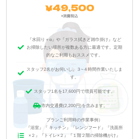
49,500
￥
*消費税込
『水回り＋α』や『ガラス拭きと雑巾掛け』など
お掃除したい場所が複数ある方に最適です。定期
的なご利用もおススメです。
スタッフ2名がお伺いし、３~４時間作業いたしま
す。
スタッフ1名を17,600円で増員可能です。
市内交通費(2,200円)を含みます。
プランご利用時の作業事例）
『浴室』『 キッチン』『レンジフード』『洗面所
×２』『トイレ×２』『１階２階の掃除機がけ』