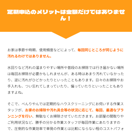
定期申込のメリットは金額だけではありませ
ん！
お家は季節や時期、使用頻度などによって、
毎回同じところが同じように
汚れるわけではありません。
水回りなど汚れの溜まりやすい場所や普段のお掃除では行き届かない場所
は毎回お掃除が必要かもしれませんが、ある時はあまり汚れていなかった
り、逆に汚れがひどかったりといったこともあります。日々のお掃除やお
手入れも、つい忘れてしまっていたり、偏っていたりといったこともあり
ますよね。
そこで、べんりやんでは定期的なハウスクリーニングにお伺いする作業ス
タッフが、
お家のお掃除や汚れ具合等の状況に応じて、毎回、最適なプラ
ンニングを行い
、無駄なくお掃除させていただきます。お部屋の間取りや
ご利用状況など、勝手の分かる作業スタッフが毎回作業にあたりますの
で、圧倒的な作業効率で単発の作業とは比較にならない程のコストパフォ